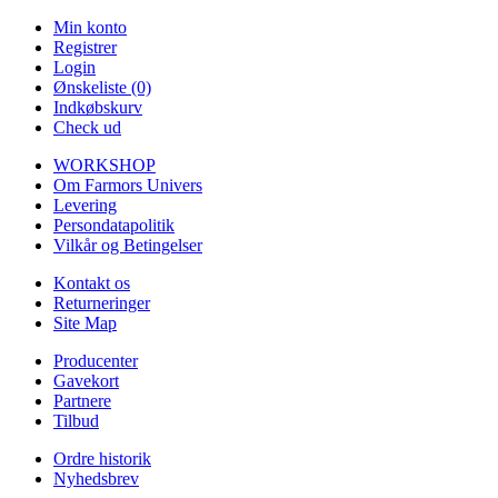
Min konto
Registrer
Login
Ønskeliste (0)
Indkøbskurv
Check ud
WORKSHOP
Om Farmors Univers
Levering
Persondatapolitik
Vilkår og Betingelser
Kontakt os
Returneringer
Site Map
Producenter
Gavekort
Partnere
Tilbud
Ordre historik
Nyhedsbrev