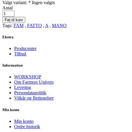
Valgt variant: *
Ingen valgt
x
Antal
Føj til kurv
Tags:
FAM
,
FATTO
,
A
,
MANO
Ekstra
Producenter
Tilbud
Information
WORKSHOP
Om Farmors Univers
Levering
Persondatapolitik
Vilkår og Betingelser
Min konto
Min konto
Ordre historik