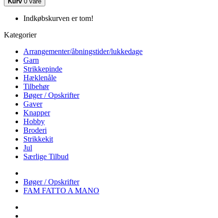
Kurv
0 vare
Indkøbskurven er tom!
Kategorier
Arrangementer/åbningstider/lukkedage
Garn
Strikkepinde
Hæklenåle
Tilbehør
Bøger / Opskrifter
Gaver
Knapper
Hobby
Broderi
Strikkekit
Jul
Særlige Tilbud
Bøger / Opskrifter
FAM FATTO A MANO