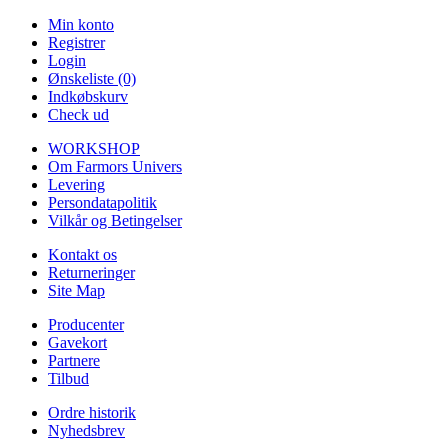
Min konto
Registrer
Login
Ønskeliste (0)
Indkøbskurv
Check ud
WORKSHOP
Om Farmors Univers
Levering
Persondatapolitik
Vilkår og Betingelser
Kontakt os
Returneringer
Site Map
Producenter
Gavekort
Partnere
Tilbud
Ordre historik
Nyhedsbrev