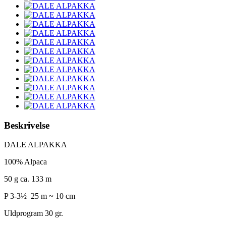
Beskrivelse
DALE ALPAKKA
100% Alpaca
50 g ca. 133 m
P 3-3½ 25 m ~ 10 cm
Uldprogram 30 gr.