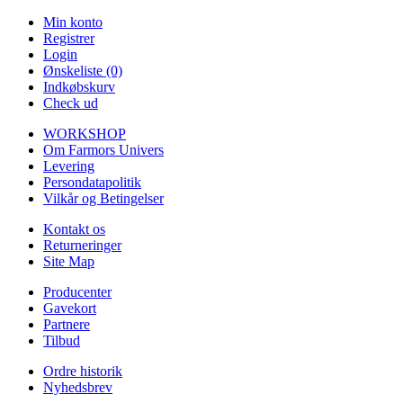
Min konto
Registrer
Login
Ønskeliste (0)
Indkøbskurv
Check ud
WORKSHOP
Om Farmors Univers
Levering
Persondatapolitik
Vilkår og Betingelser
Kontakt os
Returneringer
Site Map
Producenter
Gavekort
Partnere
Tilbud
Ordre historik
Nyhedsbrev