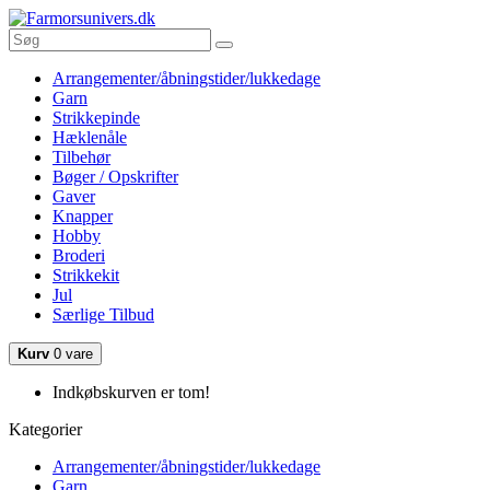
Arrangementer/åbningstider/lukkedage
Garn
Strikkepinde
Hæklenåle
Tilbehør
Bøger / Opskrifter
Gaver
Knapper
Hobby
Broderi
Strikkekit
Jul
Særlige Tilbud
Kurv
0 vare
Indkøbskurven er tom!
Kategorier
Arrangementer/åbningstider/lukkedage
Garn