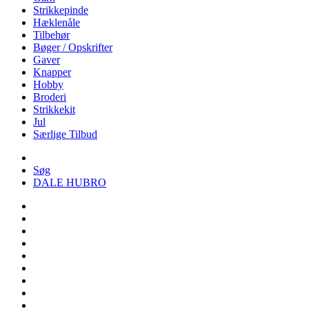
Strikkepinde
Hæklenåle
Tilbehør
Bøger / Opskrifter
Gaver
Knapper
Hobby
Broderi
Strikkekit
Jul
Særlige Tilbud
Søg
DALE HUBRO