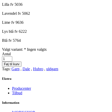
Lilla fv 5036
Lavendel fv 5062
Lime fv 9636
Lys blå fv 6222
Blå fv 5764
Valgt variant: *
Ingen valgt
x
Antal
Føj til kurv
Tags:
Garn
,
Dale
,
Hubro
,
uldgarn
Ekstra
Producenter
Tilbud
Information